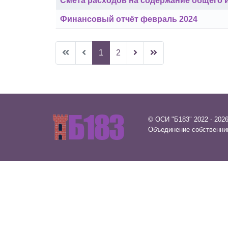
Смета расходов на содержание общего 
Финансовый отчёт февраль 2024
1
2
© ОСИ "Б183" 2022 - 202
Объединение собственни