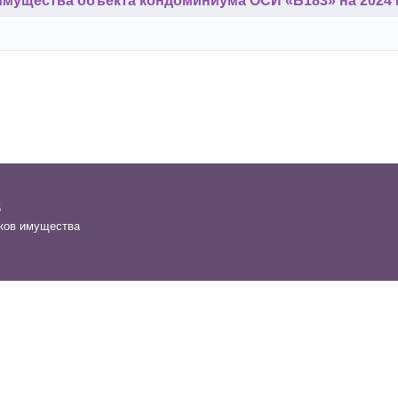
имущества объекта кондоминиума ОСИ «Б183» на 2024 
6
ков имущества