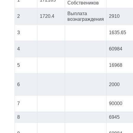
Собствеников
Выплата
2
1720.4
2910
вознаграждения
3
1635.65
4
60984
5
16968
6
2000
7
90000
8
6945