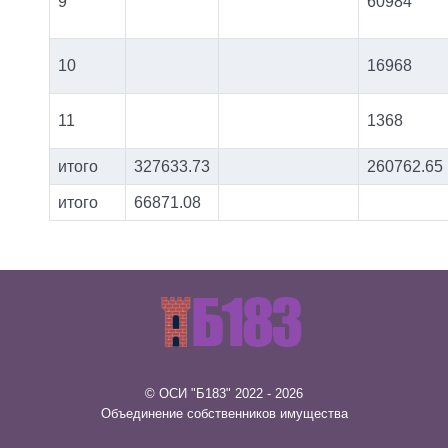
9
60984
10
16968
11
1368
итого
327633.73
260762.65
итого
66871.08
© ОСИ "Б183" 2022 - 2026
Объединение собственников имущества